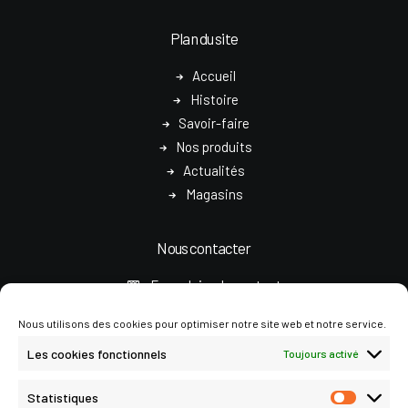
Plan du site
Accueil
Histoire
Savoir-faire
Nos produits
Actualités
Magasins
Nous contacter
Formulaire de contact
Nous utilisons des cookies pour optimiser notre site web et notre service.
accueil@chapeaux-crambes.fr
Les cookies fonctionnels
Toujours activé
05 63 65 07 07
Statistiques